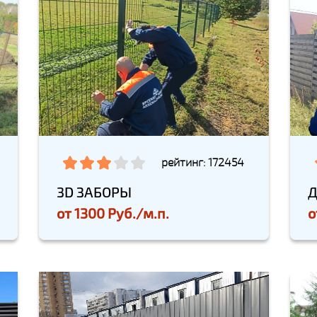
рейтинг: 172454
3D ЗАБОРЫ
Д
от
1300 Руб./м.п.
о